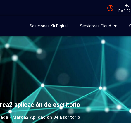
Hor
De 9:00
Soluciones Kit Digital
Servidores Cloud
S
ca2 aplicación de escritorio
tada
»
Marca2 Aplicación De Escritorio