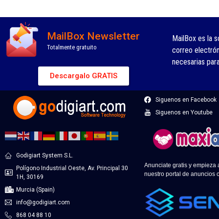
MailBox Newsletter
MailBox es la s
Totalmente gratuito
correo electró
necesarias par
Descargalo GRATIS
Siguenos en Facebook
Siguenos en Youtube
Godigiart System S.L.
Anunciate gratis y empieza
Polígono Industrial Oeste, Av. Principal 30
nuestro portal de anuncios c
1H, 30169
Murcia (Spain)
info@godigiart.com
868 04 88 10