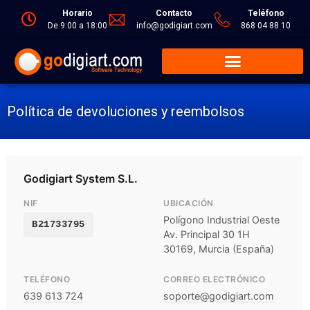
Horario
Contacto
Teléfono
De 9:00 a 18:00
info@godigiart.com
868 04 88 10
Política de devoluciones y reembolsos
Godigiart System S.L.
NIF
UBICACIÓN
Polígono Industrial Oeste
B21733795
Av. Principal 30 1H
30169, Murcia (España)
TELÉFONO
CORREO ELECTRÓNICO
639 613 724
soporte@godigiart.com