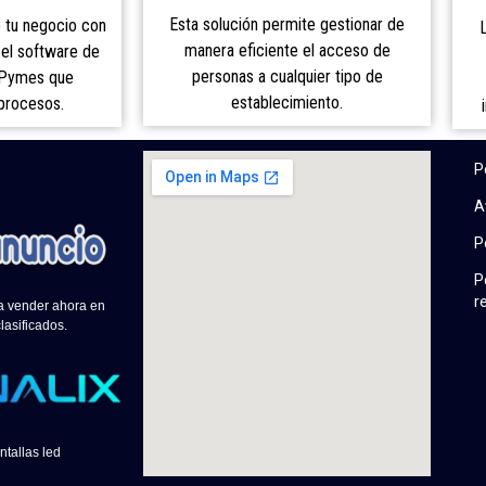
Esta solución permite gestionar de
e tu negocio con
manera eficiente el acceso de
el software de
personas a cualquier tipo de
 Pymes que
establecimiento.
procesos.
P
A
P
P
r
 a vender ahora en
lasificados.
ntallas led