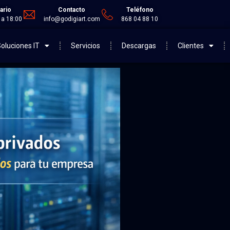
ario
Contacto
Teléfono
 a 18:00
info@godigiart.com
868 04 88 10
oluciones IT
Servicios
Descargas
Clientes