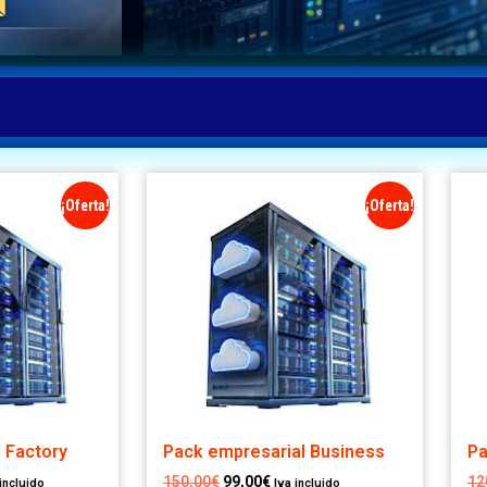
¡Oferta!
¡Oferta!
 Factory
Pack empresarial Business
Pa
150,00
€
99,00
€
12
 incluido
Iva incluido