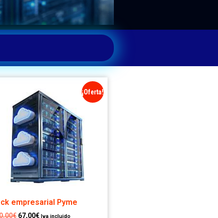
¡Oferta!
ck empresarial Pyme
0,00
€
67,00
€
Iva incluido