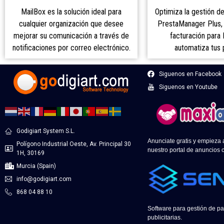
Optimiza la gestión d
MailBox es la solución ideal para
PrestaManager Plus, 
cualquier organización que desee
facturación para
mejorar su comunicación a través de
automatiza tus 
notificaciones por correo electrónico.
Siguenos en Facebook
Siguenos en Youtube
Godigiart System S.L.
Anunciate gratis y empieza
Polígono Industrial Oeste, Av. Principal 30
nuestro portal de anuncios c
1H, 30169
Murcia (Spain)
info@godigiart.com
868 04 88 10
Software para gestión de pa
publicitarias.