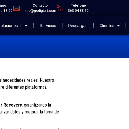
ario
Contacto
Teléfono
 a 18:00
info@godigiart.com
868 04 88 10
oluciones IT
Servicios
Descargas
Clientes
s necesidades reales. Nuestro
re diferentes plataformas,
er Recovery
, garantizando la
alizar datos y mejorar la toma de