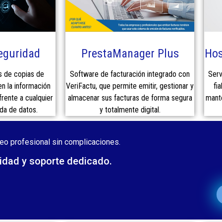
eguridad
PrestaManager Plus
Hos
 de copias de
Software de facturación integrado con
Serv
n la información
VeriFactu, que permite emitir, gestionar y
fi
frente a cualquier
almacenar sus facturas de forma segura
mante
ida de datos.
y totalmente digital.
o profesional sin complicaciones.
lidad y soporte dedicado.