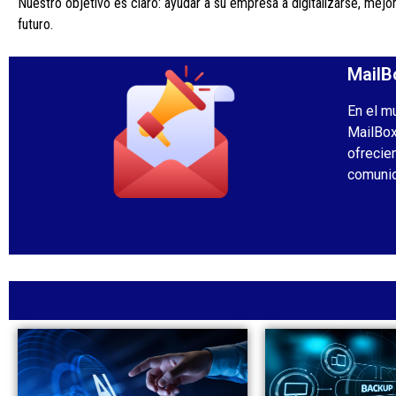
Nuestro objetivo es claro: ayudar a su empresa a digitalizarse, mejor
futuro.
MailB
En el m
MailBox
ofrecie
comuni