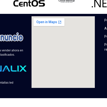
P
A
P
P
r
 a vender ahora en
lasificados.
ntallas led