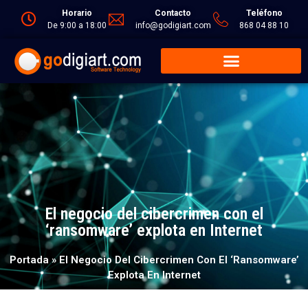
Horario
Contacto
Teléfono
De 9:00 a 18:00
info@godigiart.com
868 04 88 10
El negocio del cibercrimen con el
‘ransomware’ explota en Internet
Portada
»
El Negocio Del Cibercrimen Con El ‘ransomware’
Explota En Internet