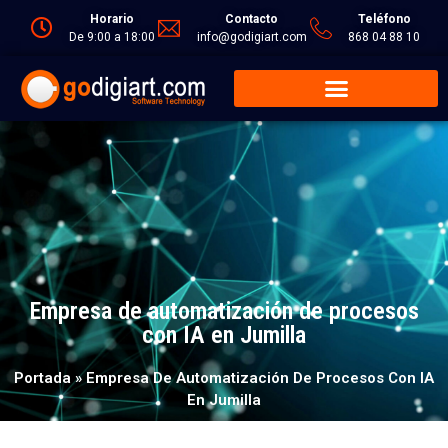
Horario
Contacto
Teléfono
De 9:00 a 18:00
info@godigiart.com
868 04 88 10
Empresa de automatización de procesos
con IA en Jumilla
Portada
»
Empresa De Automatización De Procesos Con IA
En Jumilla