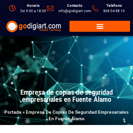
Horario
Contacto
Teléfono
De 9:00 a 18:00
info@godigiart.com
868 04 88 10
Empresa de copias de seguridad
empresariales en Fuente Álamo
Portada
»
Empresa De Copias De Seguridad Empresariales
En Fuente Álamo