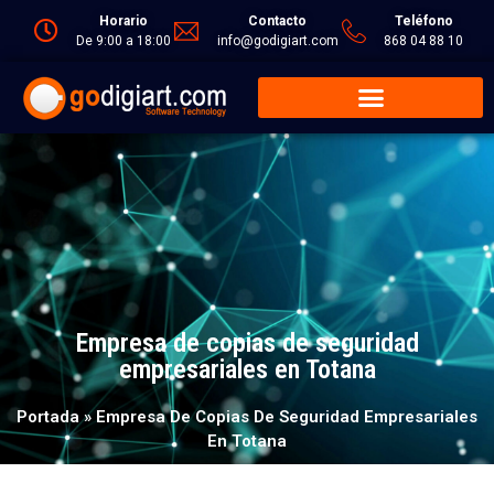
Horario
Contacto
Teléfono
De 9:00 a 18:00
info@godigiart.com
868 04 88 10
Empresa de copias de seguridad
empresariales en Totana
Portada
»
Empresa De Copias De Seguridad Empresariales
En Totana