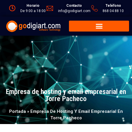
Horario
Contacto
Teléfono
De 9:00 a 18:00
info@godigiart.com
868 04 88 10
Empresa de hosting y email empresarial en
Torre Pacheco
Portada
»
Empresa De Hosting Y Email Empresarial En
Torre Pacheco