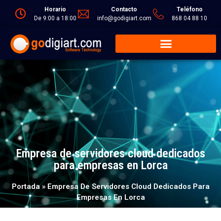
Horario
Contacto
Teléfono
De 9:00 a 18:00
info@godigiart.com
868 04 88 10
Empresa de servidores cloud dedicados
para empresas en Lorca
Portada
»
Empresa De Servidores Cloud Dedicados Para
Empresas En Lorca