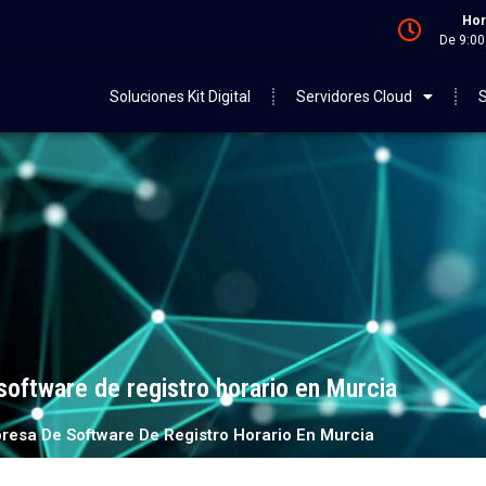
Hor
De 9:00
Soluciones Kit Digital
Servidores Cloud
S
oftware de registro horario en Murcia
resa De Software De Registro Horario En Murcia