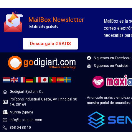
MailBox Newsletter
MailBox es la s
Totalmente gratuito
correo electró
necesarias par
Descargalo GRATIS
Siguenos en Facebook
Siguenos en Youtube
Godigiart System S.L.
Anunciate gratis y empieza
Polígono Industrial Oeste, Av. Principal 30
nuestro portal de anuncios c
1H, 30169
Murcia (Spain)
info@godigiart.com
868 04 88 10