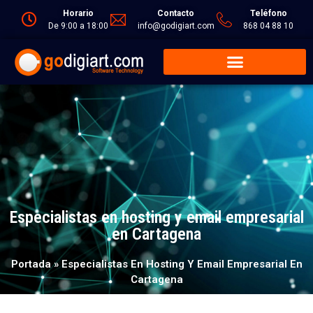
Horario
Contacto
Teléfono
De 9:00 a 18:00
info@godigiart.com
868 04 88 10
Especialistas en hosting y email empresarial
en Cartagena
Portada
»
Especialistas En Hosting Y Email Empresarial En
Cartagena