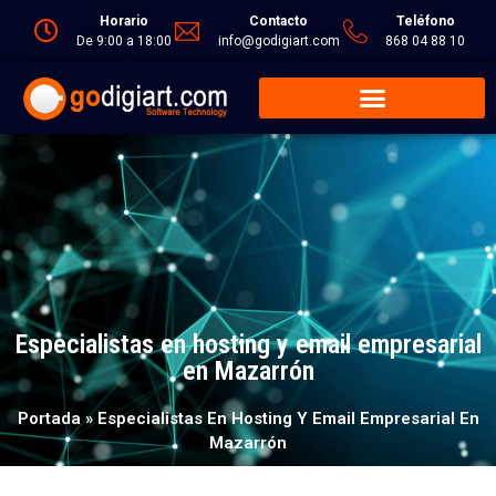
Horario
Contacto
Teléfono
De 9:00 a 18:00
info@godigiart.com
868 04 88 10
Especialistas en hosting y email empresarial
en Mazarrón
Portada
»
Especialistas En Hosting Y Email Empresarial En
Mazarrón