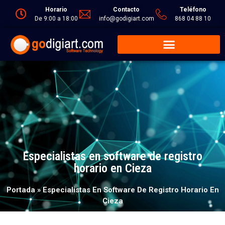
Horario
Contacto
Teléfono
De 9:00 a 18:00
info@godigiart.com
868 04 88 10
Especialistas en software de registro
horario en Cieza
Portada
»
Especialistas En Software De Registro Horario En
Cieza