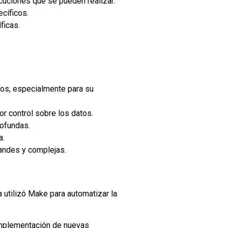
cuciones que se pueden realizar.
cíficos.
ficas.
cos, especialmente para su
r control sobre los datos.
rofundas.
a.
andes y complejas.
 utilizó Make para automatizar la
 implementación de nuevas