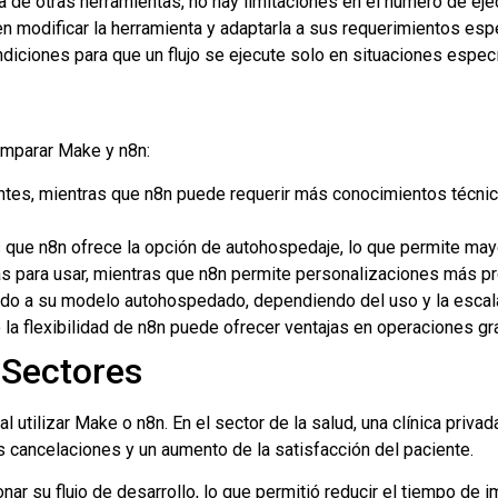
a de otras herramientas, no hay limitaciones en el número de eje
 modificar la herramienta y adaptarla a sus requerimientos espe
diciones para que un flujo se ejecute solo en situaciones especí
omparar Make y n8n:
ntes, mientras que n8n puede requerir más conocimientos técni
 que n8n ofrece la opción de autohospedaje, lo que permite mayo
s para usar, mientras que n8n permite personalizaciones más p
do a su modelo autohospedado, dependiendo del uso y la escal
a flexibilidad de n8n puede ofrecer ventajas en operaciones gr
 Sectores
ilizar Make o n8n. En el sector de la salud, una clínica privada
as cancelaciones y un aumento de la satisfacción del paciente.
nar su flujo de desarrollo, lo que permitió reducir el tiempo de