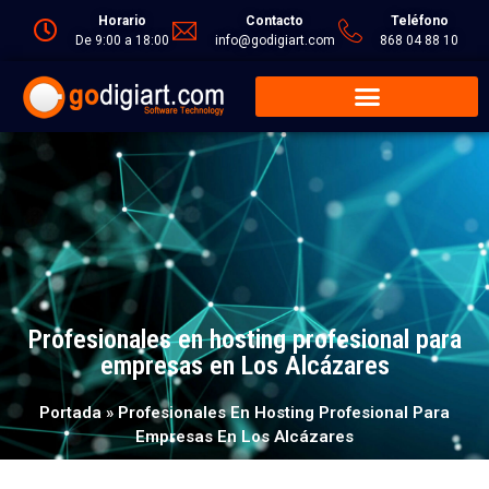
Horario
Contacto
Teléfono
De 9:00 a 18:00
info@godigiart.com
868 04 88 10
Profesionales en hosting profesional para
empresas en Los Alcázares
Portada
»
Profesionales En Hosting Profesional Para
Empresas En Los Alcázares