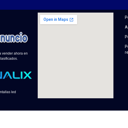
P
A
P
P
r
 a vender ahora en
lasificados.
ntallas led