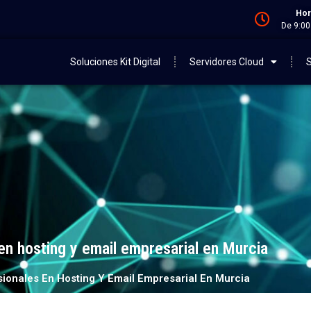
Hor
De 9:00
Soluciones Kit Digital
Servidores Cloud
S
en hosting y email empresarial en Murcia
sionales En Hosting Y Email Empresarial En Murcia