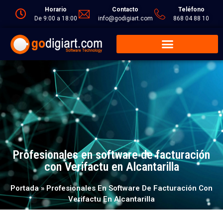
Horario
Contacto
Teléfono
De 9:00 a 18:00
info@godigiart.com
868 04 88 10
Profesionales en software de facturación
con Verifactu en Alcantarilla
Portada
»
Profesionales En Software De Facturación Con
Verifactu En Alcantarilla