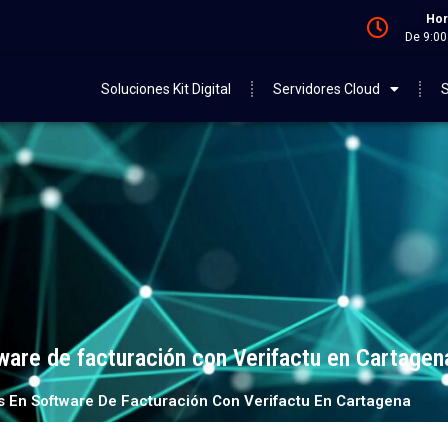
Hor
De 9:00
Soluciones Kit Digital
Servidores Cloud
S
ware de facturación con Verifactu en Cartagen
s En Software De Facturación Con Verifactu En Cartagena