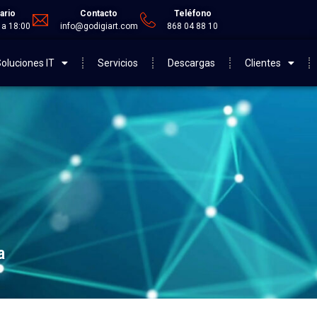
ario
Contacto
Teléfono
 a 18:00
info@godigiart.com
868 04 88 10
oluciones IT
Servicios
Descargas
Clientes
a