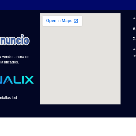
P
A
P
P
r
 a vender ahora en
lasificados.
ntallas led