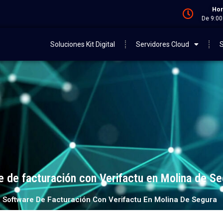
Hor
De 9:00
Soluciones Kit Digital
Servidores Cloud
S
e de facturación con Verifactu en Molina de Se
n Software De Facturación Con Verifactu En Molina De Segura