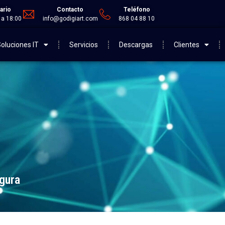
ario
Contacto
Teléfono
 a 18:00
info@godigiart.com
868 04 88 10
oluciones IT
Servicios
Descargas
Clientes
gura