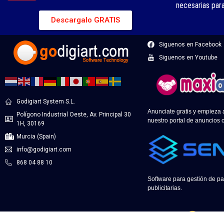
necesarias par
Descargalo GRATIS
Siguenos en Facebook
Siguenos en Youtube
Godigiart System S.L.
Anunciate gratis y empieza
Polígono Industrial Oeste, Av. Principal 30
nuestro portal de anuncios c
1H, 30169
Murcia (Spain)
info@godigiart.com
868 04 88 10
Software para gestión de pa
publicitarias.