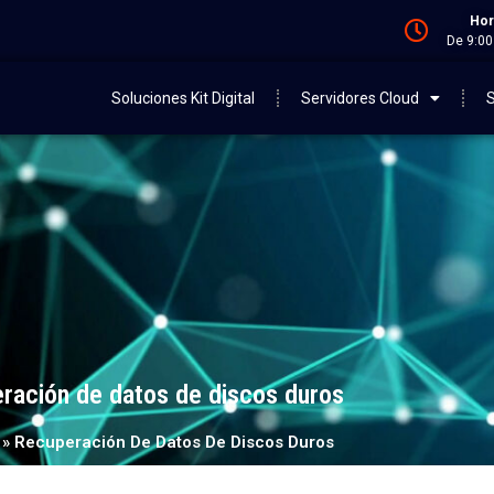
Hor
De 9:00
Soluciones Kit Digital
Servidores Cloud
S
ración de datos de discos duros
»
Recuperación De Datos De Discos Duros