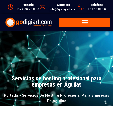
Horario
Contacto
Teléfono
De 9:00 a 18:00
info@godigiart.com
868 04 88 10
Servicios de hosting profesional para
empresas en Águilas
Portada
»
Servicios De Hosting Profesional Para Empresas
En Águilas