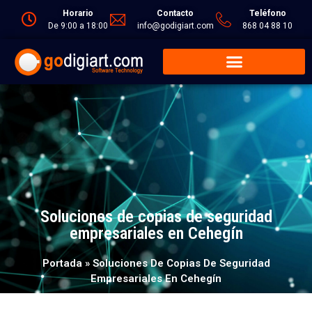
Horario
Contacto
Teléfono
De 9:00 a 18:00
info@godigiart.com
868 04 88 10
Soluciones de copias de seguridad
empresariales en Cehegín
Portada
»
Soluciones De Copias De Seguridad
Empresariales En Cehegín