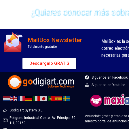
¿Quieres conocer más sobre
MailBox Newsletter
MailBox es la s
Totalmente gratuito
correo electró
necesarias par
Descargalo GRATIS
Siguenos en Facebook
Siguenos en Youtube
Godigiart System S.L.
Anunciate gratis y empieza
Polígono Industrial Oeste, Av. Principal 30
nuestro portal de anuncios c
1H, 30169