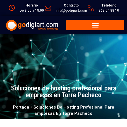
Horario
Contacto
Teléfono
De 9:00 a 18:00
info@godigiart.com
868 04 88 10
Soluciones de hosting profesional para
empresas en Torre Pacheco
Portada
»
Soluciones De Hosting Profesional Para
Empresas En Torre Pacheco