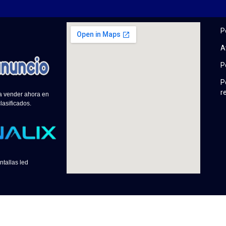
P
A
P
P
r
 a vender ahora en
lasificados.
ntallas led