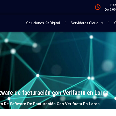
Hor
De 9:00
Soluciones Kit Digital
Servidores Cloud
S
tware de facturación con Verifactu en Lorca
s De Software De Facturación Con Verifactu En Lorca