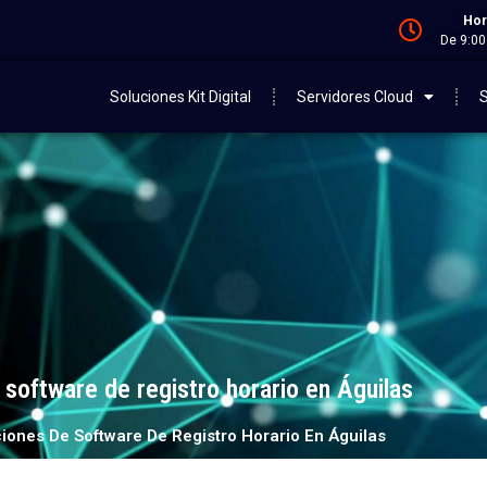
Hor
De 9:00
Soluciones Kit Digital
Servidores Cloud
S
 software de registro horario en Águilas
iones De Software De Registro Horario En Águilas